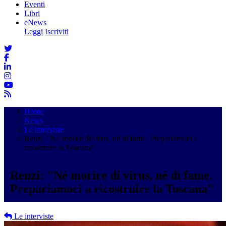
Eventi
Libri
eNews
Leggi
Iscriviti
Home
News
Le interviste
Renzi: "Né morire di virus, né di fame. Prepariamoci a
ricostruire la Toscana"
Renzi: "Né morire di virus, né di fame.
Prepariamoci a ricostruire la Toscana"
Le interviste