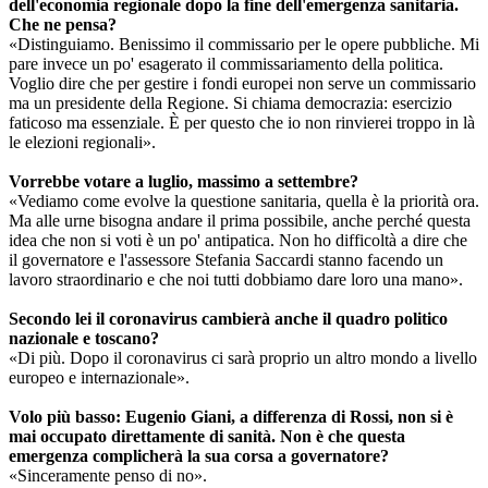
dell'economia regionale dopo la fine dell'emergenza sanitaria.
Che ne pensa?
«Distinguiamo. Benissimo il commissario per le opere pubbliche. Mi
pare invece un po' esagerato il commissariamento della politica.
Voglio dire che per gestire i fondi europei non serve un commissario
ma un presidente della Regione. Si chiama democrazia: esercizio
faticoso ma essenziale. È per questo che io non rinvierei troppo in là
le elezioni regionali».
Vorrebbe votare a luglio, massimo a settembre?
«Vediamo come evolve la questione sanitaria, quella è la priorità ora.
Ma alle urne bisogna andare il prima possibile, anche perché questa
idea che non si voti è un po' antipatica. Non ho difficoltà a dire che
il governatore e l'assessore Stefania Saccardi stanno facendo un
lavoro straordinario e che noi tutti dobbiamo dare loro una mano».
Secondo lei il coronavirus cambierà anche il quadro politico
nazionale e toscano?
«Di più. Dopo il coronavirus ci sarà proprio un altro mondo a livello
europeo e internazionale».
Volo più basso: Eugenio Giani, a differenza di Rossi, non si è
mai occupato direttamente di sanità. Non è che questa
emergenza complicherà la sua corsa a governatore?
«Sinceramente penso di no».