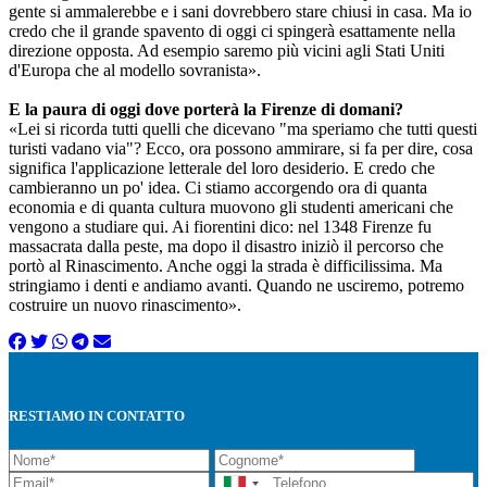
gente si ammalerebbe e i sani dovrebbero stare chiusi in casa. Ma io
credo che il grande spavento di oggi ci spingerà esattamente nella
direzione opposta. Ad esempio saremo più vicini agli Stati Uniti
d'Europa che al modello sovranista».
E la paura di oggi dove porterà la Firenze di domani?
«Lei si ricorda tutti quelli che dicevano "ma speriamo che tutti questi
turisti vadano via"? Ecco, ora possono ammirare, si fa per dire, cosa
significa l'applicazione letterale del loro desiderio. E credo che
cambieranno un po' idea. Ci stiamo accorgendo ora di quanta
economia e di quanta cultura muovono gli studenti americani che
vengono a studiare qui. Ai fiorentini dico: nel 1348 Firenze fu
massacrata dalla peste, ma dopo il disastro iniziò il percorso che
portò al Rinascimento. Anche oggi la strada è difficilissima. Ma
stringiamo i denti e andiamo avanti. Quando ne usciremo, potremo
costruire un nuovo rinascimento».
RESTIAMO IN CONTATTO