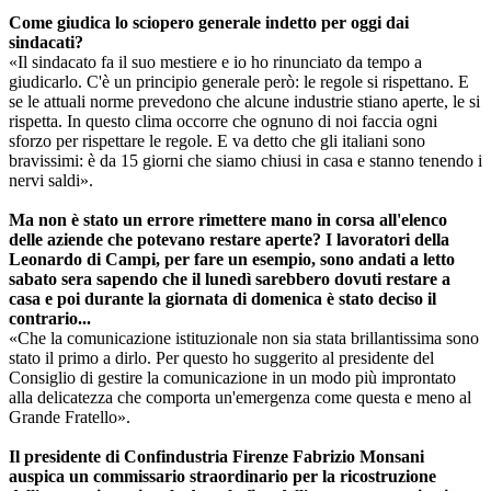
Come giudica lo sciopero generale indetto per oggi dai
sindacati?
«Il sindacato fa il suo mestiere e io ho rinunciato da tempo a
giudicarlo. C'è un principio generale però: le regole si rispettano. E
se le attuali norme prevedono che alcune industrie stiano aperte, le si
rispetta. In questo clima occorre che ognuno di noi faccia ogni
sforzo per rispettare le regole. E va detto che gli italiani sono
bravissimi: è da 15 giorni che siamo chiusi in casa e stanno tenendo i
nervi saldi».
Ma non è stato un errore rimettere mano in corsa all'elenco
delle aziende che potevano restare aperte? I lavoratori della
Leonardo di Campi, per fare un esempio, sono andati a letto
sabato sera sapendo che il lunedì sarebbero dovuti restare a
casa e poi durante la giornata di domenica è stato deciso il
contrario...
«Che la comunicazione istituzionale non sia stata brillantissima sono
stato il primo a dirlo. Per questo ho suggerito al presidente del
Consiglio di gestire la comunicazione in un modo più improntato
alla delicatezza che comporta un'emergenza come questa e meno al
Grande Fratello».
Il presidente di Confindustria Firenze Fabrizio Monsani
auspica un commissario straordinario per la ricostruzione