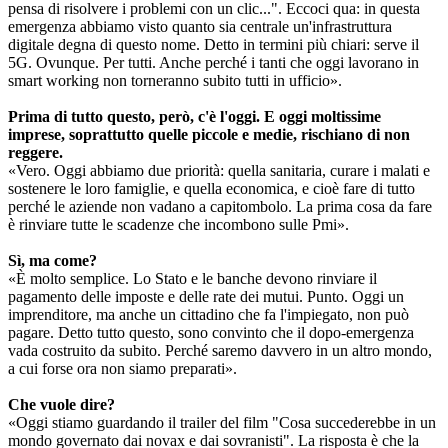
pensa di risolvere i problemi con un clic...". Eccoci qua: in questa
emergenza abbiamo visto quanto sia centrale un'infrastruttura
digitale degna di questo nome. Detto in termini più chiari: serve il
5G. Ovunque. Per tutti. Anche perché i tanti che oggi lavorano in
smart working non torneranno subito tutti in ufficio».
Prima di tutto questo, però, c'è l'oggi. E oggi moltissime
imprese, soprattutto quelle piccole e medie, rischiano di non
reggere.
«Vero. Oggi abbiamo due priorità: quella sanitaria, curare i malati e
sostenere le loro famiglie, e quella economica, e cioè fare di tutto
perché le aziende non vadano a capitombolo. La prima cosa da fare
è rinviare tutte le scadenze che incombono sulle Pmi».
Sì, ma come?
«È molto semplice. Lo Stato e le banche devono rinviare il
pagamento delle imposte e delle rate dei mutui. Punto. Oggi un
imprenditore, ma anche un cittadino che fa l'impiegato, non può
pagare. Detto tutto questo, sono convinto che il dopo-emergenza
vada costruito da subito. Perché saremo davvero in un altro mondo,
a cui forse ora non siamo preparati».
Che vuole dire?
«Oggi stiamo guardando il trailer del film "Cosa succederebbe in un
mondo governato dai novax e dai sovranisti". La risposta è che la