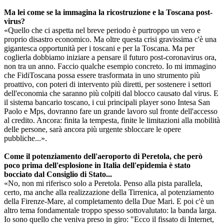
Ma lei come se la immagina la ricostruzione e la Toscana post-
virus?
«Quello che ci aspetta nel breve periodo è purtroppo un vero e
proprio disastro economico. Ma oltre questa crisi gravissima c'è una
gigantesca opportunità per i toscani e per la Toscana. Ma per
coglierla dobbiamo iniziare a pensare il futuro post-coronavirus ora,
non tra un anno. Faccio qualche esempio concreto. Io mi immagino
che FidiToscana possa essere trasformata in uno strumento più
proattivo, con poteri di intervento più diretti, per sostenere i settori
dell'economia che saranno più colpiti dal blocco causato dal virus. E
il sistema bancario toscano, i cui principali player sono Intesa San
Paolo e Mps, dovranno fare un grande lavoro sul fronte dell'accesso
al credito. Ancora: finita la tempesta, finite le limitazioni alla mobilità
delle persone, sarà ancora più urgente sbloccare le opere
pubbliche...».
Come il potenziamento dell'aeroporto di Peretola, che però
poco prima dell'esplosione in Italia dell'epidemia è stato
bocciato dal Consiglio di Stato...
«No, non mi riferisco solo a Peretola. Penso alla pista parallela,
certo, ma anche alla realizzazione della Tirrenica, al potenziamento
della Firenze-Mare, al completamento della Due Mari. E poi c'è un
altro tema fondamentale troppo spesso sottovalutato: la banda larga.
Io sono quello che veniva preso in giro: "Ecco il fissato di Internet,