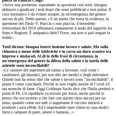
placet di Palazzo Chigi?
«Serve una premessa: soprattutto su questioni così serie, bisogna
abituarsi a giudicare i testi dopo che sono pubblicati e non prima. Il
caos normativo è da evitare sempre, in un'emergenza del genere
ancora di più. Detto questo, c'è un punto che torna in evidenza: la
questione del Titolo V. Piaccia o non piaccia, il benedetto
referendum del 2016 affrontava esattamente il nodo del rapporto tra
Stato e Regioni. È antipatico dirlo? Forse, ma non si può negare la
realtà».
Tutti dicono: bisogna tenere insieme lavoro e salute. Ma sulla
chiusura o meno delle fabbriche è in corso un duro scontro tra
imprese e sindacati. Al di là delle frasi di circostanza, in
un'emergenza del genere la difesa della salute e la tutela delle
aziende sono inconciliabili?
«Le cassiere dei supermercati vanno a lavorare, così come i
carabinieri, gli idraulici, per non dire dei medici e degli infermieri.
Quindi non ha senso dire che salute e lavoro sono "inconciliabili": il
punto è come conciliarli. Perché io non voglio morire di Covid-19
ma neanche di fame. Oggi Goldman Sachs dice che l'Italia perderà n
punti di Pil. Un equilibrio va trovato per forza, anche perché io
penso che noi avremo a che fare con questo virus ancora per un
anno, quando come noi tutti ci auguriamo il vaccino inizierà a
produrre i suoi effetti. Ed è impensabile stare chiusi in casa dodici
mesi e campare di pane, amore e fantasia...».