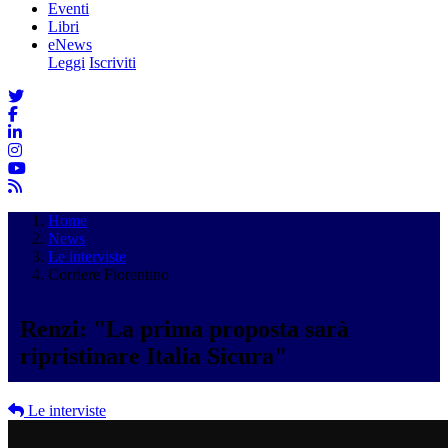
Eventi
Libri
eNews
Leggi
Iscriviti
Home
News
Le interviste
Corriere Fiorentino
Renzi: "La prima proposta sarà
ripristinare Italia Sicura"
Le interviste