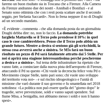
faremo un buon risultato sia in Toscana che a Firenze. Alla Camera
da Firenze andranno due dei nostri - Annibali e
Bonifazi -
e al
Senato sono ottimista che con i resti posta scattare anche il secondo
seggio, per Stefania Saccardi». Non lo frena neppure il no di Draghi
ad un secondo mandato.
«È evidente - commenta - che alla domanda posta da un giornalista
Draghi debba dire: no, non lo faccio.
La domanda potrebbe
fargliela Mattarella se il Terzo polo prendesse il 10%: in quel
caso le cose cambierebbero. Penso che il Terzo polo abbia un
grande futuro. Mentre a destra si sentono già gli scricchiolii, la
stessa cosa avverrà anche a sinistra. Se M5s farà un buon
risultato un pezzo di Pd sarà fatalmente attratto dai
5 Stelle. Per
noi si aprirà una stagione interessantissima perché pescheremo
a destra e a sinistra
». Sul tema delle infrastrutture ha ripetuto che
vanno fatte, a cominciare dalla nuova pista dell'aeroporto di Firenze,
attaccando il Pd su questo «Chi vuole la decrescita felice vota Pd o
Movimento cinque Stelle, tanto pari sono; chi vuole uno sviluppo
del territorio vota noi» - e sul rischio idrogeologico e l'unità di
missione che varò durante il suo governo e fu smantellata nel 2018
sottolinea: «La politica non può essere quella del "giorno dopo" le
tragedie, serve prevenzione, soldi e vanno saputi spendere. Sul
fiume Misa, a Senigallia, noi abbiamo messo i soldi e non li hanno
spesi».