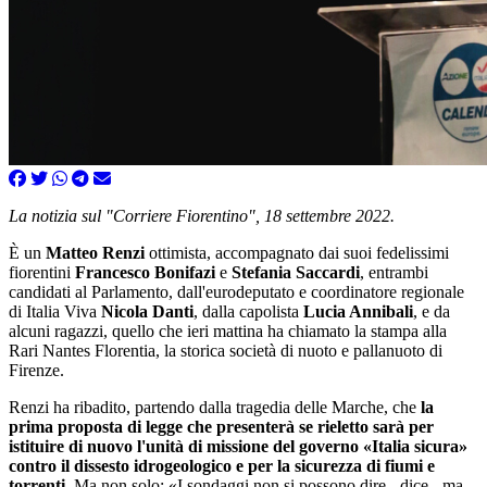
La notizia sul "Corriere Fiorentino", 18 settembre 2022.
È un
Matteo Renzi
ottimista, accompagnato dai suoi fedelissimi
fiorentini
Francesco Bonifazi
e
Stefania Saccardi
, entrambi
candidati al Parlamento, dall'eurodeputato e coordinatore regionale
di
Italia Viva
Nicola Danti
, dalla capolista
Lucia Annibali
, e da
alcuni ragazzi, quello che ieri mattina ha chiamato la stampa alla
Rari Nantes Florentia, la storica società di nuoto e pallanuoto di
Firenze.
Renzi
ha ribadito, partendo dalla tragedia delle Marche, che
la
prima proposta di legge che presenterà se rieletto sarà per
istituire di nuovo l'unità di missione del governo «
Italia
sicura»
contro il dissesto idrogeologico e per la sicurezza di fiumi e
torrenti
. Ma non solo: «I sondaggi non si possono dire - dice - ma