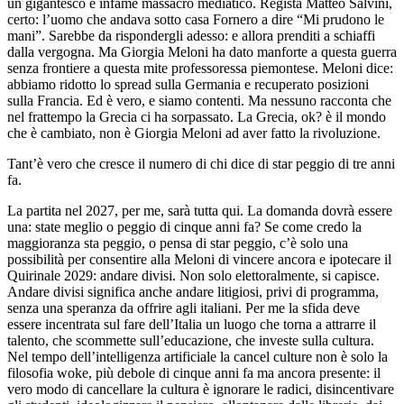
un gigantesco e infame massacro mediatico. Regista Matteo Salvini,
certo: l’uomo che andava sotto casa Fornero a dire “Mi prudono le
mani”. Sarebbe da rispondergli adesso: e allora prenditi a schiaffi
dalla vergogna. Ma Giorgia Meloni ha dato manforte a questa guerra
senza frontiere a questa mite professoressa piemontese. Meloni dice:
abbiamo ridotto lo spread sulla Germania e recuperato posizioni
sulla Francia. Ed è vero, e siamo contenti. Ma nessuno racconta che
nel frattempo la Grecia ci ha sorpassato. La Grecia, ok? è il mondo
che è cambiato, non è Giorgia Meloni ad aver fatto la rivoluzione.
Tant’è vero che cresce il numero di chi dice di star peggio di tre anni
fa.
La partita nel 2027, per me, sarà tutta qui. La domanda dovrà essere
una: state meglio o peggio di cinque anni fa? Se come credo la
maggioranza sta peggio, o pensa di star peggio, c’è solo una
possibilità per consentire alla Meloni di vincere ancora e ipotecare il
Quirinale 2029: andare divisi. Non solo elettoralmente, si capisce.
Andare divisi significa anche andare litigiosi, privi di programma,
senza una speranza da offrire agli italiani. Per me la sfida deve
essere incentrata sul fare dell’Italia un luogo che torna a attrarre il
talento, che scommette sull’educazione, che investe sulla cultura.
Nel tempo dell’intelligenza artificiale la cancel culture non è solo la
filosofia woke, più debole di cinque anni fa ma ancora presente: il
vero modo di cancellare la cultura è ignorare le radici, disincentivare