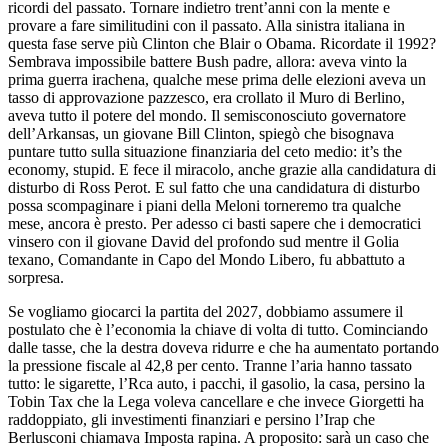
ricordi del passato. Tornare indietro trent’anni con la mente e
provare a fare similitudini con il passato. Alla sinistra italiana in
questa fase serve più Clinton che Blair o Obama. Ricordate il 1992?
Sembrava impossibile battere Bush padre, allora: aveva vinto la
prima guerra irachena, qualche mese prima delle elezioni aveva un
tasso di approvazione pazzesco, era crollato il Muro di Berlino,
aveva tutto il potere del mondo. Il semisconosciuto governatore
dell’Arkansas, un giovane Bill Clinton, spiegò che bisognava
puntare tutto sulla situazione finanziaria del ceto medio: it’s the
economy, stupid. E fece il miracolo, anche grazie alla candidatura di
disturbo di Ross Perot. E sul fatto che una candidatura di disturbo
possa scompaginare i piani della Meloni torneremo tra qualche
mese, ancora è presto. Per adesso ci basti sapere che i democratici
vinsero con il giovane David del profondo sud mentre il Golia
texano, Comandante in Capo del Mondo Libero, fu abbattuto a
sorpresa.
Se vogliamo giocarci la partita del 2027, dobbiamo assumere il
postulato che è l’economia la chiave di volta di tutto. Cominciando
dalle tasse, che la destra doveva ridurre e che ha aumentato portando
la pressione fiscale al 42,8 per cento. Tranne l’aria hanno tassato
tutto: le sigarette, l’Rca auto, i pacchi, il gasolio, la casa, persino la
Tobin Tax che la Lega voleva cancellare e che invece Giorgetti ha
raddoppiato, gli investimenti finanziari e persino l’Irap che
Berlusconi chiamava Imposta rapina. A proposito: sarà un caso che