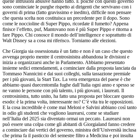
quelle intrusioni abusive hanno fatto. E poiché con questo governo
sono cominciate le purghe rispetto ai dirigenti che servivano con i
governi di prima (fatto gravissimo e inedito), difficile non pensare
che questa scelta non costituisca un precedente per il dopo. Sono
come le noccioline di Super Pippo, ricordate il fumetto? Appena
finisce l’effetto, puf, Mantovano non è più Super Pippo e ritorna a
fare Pippo. Chi conosce il mondo dell’intelligence e soprattutto di
Walt Disney sa a cosa mi riferisco. Torniamo alle elezioni.
Che Giorgia sia ossessionata è un fatto e non è un caso che questo
avvenga proprio mentre il centrosinistra abbandona le divisioni e
inizia a organizzarsi anche in Parlamento. Abbiamo presentato
insieme sedici emendamenti, a cominciare dalla proposta lanciata da
Tommaso Nannicini e dai suoi colleghi, sulla tassazione premiale
per i più giovani, la Start Tax. La vera emergenza del paese è che
abbiamo quasi duecentomila fughe dall’Italia ogni anno e spesso se
ne vanno le persone con più talento, i più giovani, i laureati. Il
centrosinistra, tutto unito, ha fatto una proposta per bloccare questo
esodo: è la prima volta, interessante no? C’è vita tra le opposizioni.
E la cosa incredibile è come mai Meloni e Salvini abbiano così tanto
in odio gli studenti che vogliono laurearsi, come se studiare
nell’Italia del 2025 sia diventato ormai un peccato. Laurearsi non
può essere una colpa come gli abitanti di Giorgialand fanno credere
a cominciare dai vertici del governo, ministra dell’Università inclusa
che prima fa il pasticcio del semestre filtro a Medicina e poi insulta