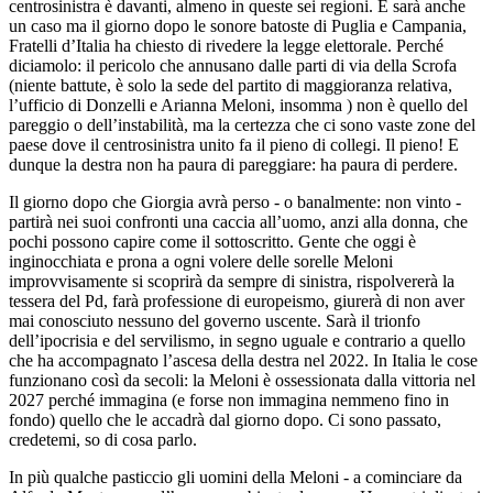
centrosinistra è davanti, almeno in queste sei regioni. E sarà anche
un caso ma il giorno dopo le sonore batoste di Puglia e Campania,
Fratelli d’Italia ha chiesto di rivedere la legge elettorale. Perché
diciamolo: il pericolo che annusano dalle parti di via della Scrofa
(niente battute, è solo la sede del partito di maggioranza relativa,
l’ufficio di Donzelli e Arianna Meloni, insomma ) non è quello del
pareggio o dell’instabilità, ma la certezza che ci sono vaste zone del
paese dove il centrosinistra unito fa il pieno di collegi. Il pieno! E
dunque la destra non ha paura di pareggiare: ha paura di perdere.
Il giorno dopo che Giorgia avrà perso - o banalmente: non vinto -
partirà nei suoi confronti una caccia all’uomo, anzi alla donna, che
pochi possono capire come il sottoscritto. Gente che oggi è
inginocchiata e prona a ogni volere delle sorelle Meloni
improvvisamente si scoprirà da sempre di sinistra, rispolvererà la
tessera del Pd, farà professione di europeismo, giurerà di non aver
mai conosciuto nessuno del governo uscente. Sarà il trionfo
dell’ipocrisia e del servilismo, in segno uguale e contrario a quello
che ha accompagnato l’ascesa della destra nel 2022. In Italia le cose
funzionano così da secoli: la Meloni è ossessionata dalla vittoria nel
2027 perché immagina (e forse non immagina nemmeno fino in
fondo) quello che le accadrà dal giorno dopo. Ci sono passato,
credetemi, so di cosa parlo.
In più qualche pasticcio gli uomini della Meloni - a cominciare da