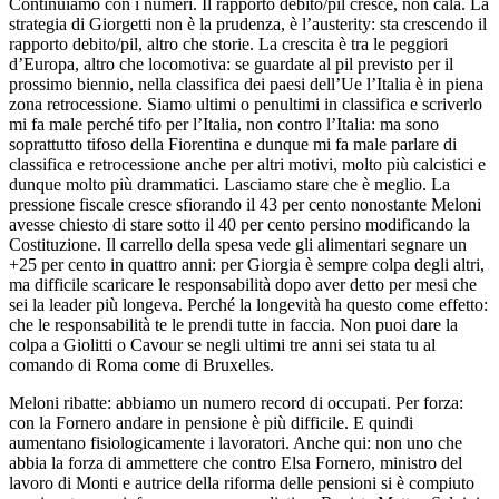
Continuiamo con i numeri. Il rapporto debito/pil cresce, non cala. La
strategia di Giorgetti non è la prudenza, è l’austerity: sta crescendo il
rapporto debito/pil, altro che storie. La crescita è tra le peggiori
d’Europa, altro che locomotiva: se guardate al pil previsto per il
prossimo biennio, nella classifica dei paesi dell’Ue l’Italia è in piena
zona retrocessione. Siamo ultimi o penultimi in classifica e scriverlo
mi fa male perché tifo per l’Italia, non contro l’Italia: ma sono
soprattutto tifoso della Fiorentina e dunque mi fa male parlare di
classifica e retrocessione anche per altri motivi, molto più calcistici e
dunque molto più drammatici. Lasciamo stare che è meglio. La
pressione fiscale cresce sfiorando il 43 per cento nonostante Meloni
avesse chiesto di stare sotto il 40 per cento persino modificando la
Costituzione. Il carrello della spesa vede gli alimentari segnare un
+25 per cento in quattro anni: per Giorgia è sempre colpa degli altri,
ma difficile scaricare le responsabilità dopo aver detto per mesi che
sei la leader più longeva. Perché la longevità ha questo come effetto:
che le responsabilità te le prendi tutte in faccia. Non puoi dare la
colpa a Giolitti o Cavour se negli ultimi tre anni sei stata tu al
comando di Roma come di Bruxelles.
Meloni ribatte: abbiamo un numero record di occupati. Per forza:
con la Fornero andare in pensione è più difficile. E quindi
aumentano fisiologicamente i lavoratori. Anche qui: non uno che
abbia la forza di ammettere che contro Elsa Fornero, ministro del
lavoro di Monti e autrice della riforma delle pensioni si è compiuto