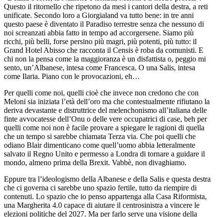
Questo il ritornello che ripetono da mesi i cantori della destra, a reti
unificate. Secondo loro a Giorgialand va tutto bene: in tre anni
questo paese è diventato il Paradiso terrestre senza che nessuno di
noi screanzati abbia fatto in tempo ad accorgersene. Siamo più
ricchi, più belli, forse persino più magri, più potenti, più tutto: il
Grand Hotel Abisso che racconta il Censis è roba da comunisti. E
chi non la pensa come la maggioranza è un disfattista o, peggio mi
sento, un’Albanese, intesa come Francesca. O una Salis, intesa
come Ilaria. Piano con le provocazioni, eh…
Per quelli come noi, quelli cioè che invece non credono che con
Meloni sia iniziata l’età dell’oro ma che contestualmente rifiutano la
deriva devastante e distruttrice del melenchonismo all’italiana delle
finte avvocatesse dell’Onu o delle vere occupatrici di case, beh per
quelli come noi non è facile provare a spiegare le ragioni di quella
che un tempo si sarebbe chiamata Terza via. Che poi quelli che
odiano Blair dimenticano come quell’uomo abbia letteralmente
salvato il Regno Unito e permesso a Londra di tornare a guidare il
mondo, almeno prima della Brexit. Vabbè, non divaghiamo.
Eppure tra l’ideologismo della Albanese e della Salis e questa destra
che ci governa ci sarebbe uno spazio fertile, tutto da riempire di
contenuti. Lo spazio che io penso appartenga alla Casa Riformista,
una Margherita 4.0 capace di aiutare il centrosinistra a vincere le
elezioni politiche del 2027. Ma per farlo serve una visione della