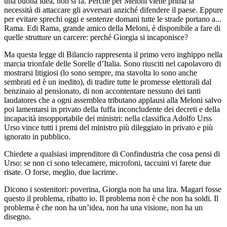
una buona idea, non si fa. Perché per Meloni viene prima la
necessità di attaccare gli avversari anziché difendere il paese. Eppure
per evitare sprechi oggi e sentenze domani tutte le strade portano a...
Rama. Edi Rama, grande amico della Meloni, è disponibile a fare di
quelle strutture un carcere: perché Giorgia si incaponisce?
Ma questa legge di Bilancio rappresenta il primo vero inghippo nella
marcia trionfale delle Sorelle d’Italia. Sono riusciti nel capolavoro di
mostrarsi litigiosi (lo sono sempre, ma stavolta lo sono anche
sembrati ed è un inedito), di tradire tutte le promesse elettorali dal
benzinaio al pensionato, di non accontentare nessuno dei tanti
laudatores che a ogni assemblea tributano applausi alla Meloni salvo
poi lamentarsi in privato della fuffa inconcludente dei decreti e della
incapacità insopportabile dei ministri: nella classifica Adolfo Urss
Urso vince tutti i premi del ministro più dileggiato in privato e più
ignorato in pubblico.
Chiedete a qualsiasi imprenditore di Confindustria che cosa pensi di
Urso: se non ci sono telecamere, microfoni, taccuini vi farete due
risate. O forse, meglio, due lacrime.
Dicono i sostenitori: poverina, Giorgia non ha una lira. Magari fosse
questo il problema, ribatto io. Il problema non è che non ha soldi. Il
problema è che non ha un’idea, non ha una visione, non ha un
disegno.