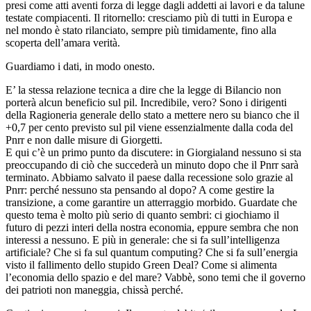
presi come atti aventi forza di legge dagli addetti ai lavori e da talune
testate compiacenti. Il ritornello: cresciamo più di tutti in Europa e
nel mondo è stato rilanciato, sempre più timidamente, fino alla
scoperta dell’amara verità.
Guardiamo i dati, in modo onesto.
E’ la stessa relazione tecnica a dire che la legge di Bilancio non
porterà alcun beneficio sul pil. Incredibile, vero? Sono i dirigenti
della Ragioneria generale dello stato a mettere nero su bianco che il
+0,7 per cento previsto sul pil viene essenzialmente dalla coda del
Pnrr e non dalle misure di Giorgetti.
E qui c’è un primo punto da discutere: in Giorgialand nessuno si sta
preoccupando di ciò che succederà un minuto dopo che il Pnrr sarà
terminato. Abbiamo salvato il paese dalla recessione solo grazie al
Pnrr: perché nessuno sta pensando al dopo? A come gestire la
transizione, a come garantire un atterraggio morbido. Guardate che
questo tema è molto più serio di quanto sembri: ci giochiamo il
futuro di pezzi interi della nostra economia, eppure sembra che non
interessi a nessuno. E più in generale: che si fa sull’intelligenza
artificiale? Che si fa sul quantum computing? Che si fa sull’energia
visto il fallimento dello stupido Green Deal? Come si alimenta
l’economia dello spazio e del mare? Vabbè, sono temi che il governo
dei patrioti non maneggia, chissà perché.