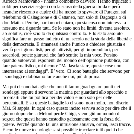
Alfredo Mantovano - l’hanno combinato davvero. Hanno triplicato i
soldi per i servizi segreti con la scusa della guerra ibrida e però
neanche riescono a capire chi ha messo lo spyware di Paragon sul
telefonino di Caltagirone e di Cattaneo, non solo di Dagospia o di
don Mattia. Perché, parliamoci chiaro, questa cosa non interessa a
nessuno ma riguarda tutti. Se lo stato non ha limiti, diventa assoluto,
ab-solutus, cioè sciolto da qualsiasi controllo. E lo stato assoluto
significa fare un passo indietro di un secolo nella storia della libertà e
della democrazia. E rimanessi anche l’unico a chiedere giustizia e
verità per i giornalisti, per gli attivisti, per gli imprenditori, per i
sacerdoti, potete giurarci che farò sentire la mia voce. Persino
quando autorevoli esponenti del mondo dell’opinione pubblica, con
fare paternalistico, mi dicono: “Ma lascia stare, queste cose non
interessano ai sondaggi”. E’ vero. Ci sono battaglie che servono per
i sondaggi e dobbiamo farle anche noi, più di prima.
Ma poi ci sono battaglie che non ti fanno guadagnare punti nei
sondaggi eppure ti servono la mattina per guardarti allo specchio e
ricordarti che fai politica per dei valori e non solo per delle
percentuali. E su queste battaglie io ci sono, non mollo, non diserto.
Mai. Si sappia. In ogni caso questo inciso serviva solo per dire che il
giorno dopo che la Meloni perde Chigi, viene giù un mondo di
segreti che questi hanno custodito gelosamente con la forza del
potere. Perché quando fai una intrusione abusiva, ormai, lasci tracce.
E con le nuove tecnologie sarà possibile tracciare tutti quelli che