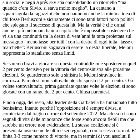
sui social e negli Aprés-sky stia consolidando un ritornello “ma
quando c’era Silvio, si stava molto meglio”. La cantano a
squarciagola da ragazzini che non hanno neanche la minima idea di
chi fosse Berlusconi e sicuramente ci sono tanti fattori poco politici
che spiegano il successo di questa hit. Ma la verità è che ormai
anche i più meloniani hanno capito che è impossibile sostenere che
vi sia una continuità tra la destra di vent’anni fa tutta proiettata sul
messaggio “meno tasse per tutti” con la destra di oggi tutta “tasse e
marchette”: Berlusconi sognava di essere la destra liberale, Meloni
rappresenta lo statalismo senza limiti.
Se saremo bravi a giocare su questa contraddizione sposteremo quel
2 per cento decisivo per la vittoria del centrosinistra alle prossime
elezioni. Se guarderemo solo a sinistra la Meloni stravince in
carrozza. Parentesi: non sottovalutate chi sposta il 2 per cento. O se
volete sottovalutarlo, prima guardate quante volte le elezioni si sono
giocate con un range del 2 per cento. Chiusa parentesi.
Fino a oggi, del resto, alla leader della Garbatella ha funzionato tutto
benissimo. Intanto perché l’opposizione si è sempre divisa, a
cominciare dal tragico errore del settembre 2022. Ma adesso ci sono
segnali di vita dalle minoranze che forse sono ancora flebili ma che
sarebbe un errore non evidenziare. La stessa coalizione si è
presentata insieme nelle ultime sei regionali, con lo stesso format. E’
finita 3-3 come numero di vittorie, ma in termini di voti assoluti il