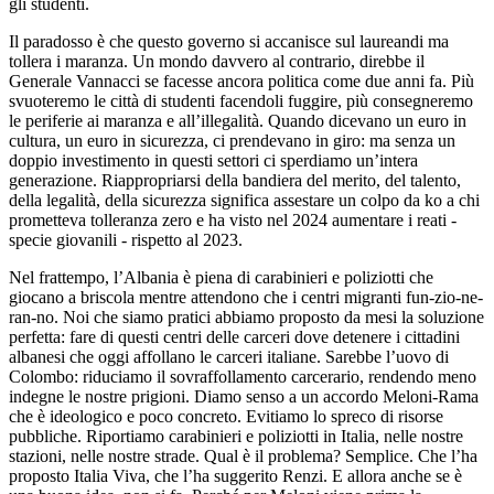
gli studenti.
Il paradosso è che questo governo si accanisce sul laureandi ma
tollera i maranza. Un mondo davvero al contrario, direbbe il
Generale Vannacci se facesse ancora politica come due anni fa. Più
svuoteremo le città di studenti facendoli fuggire, più consegneremo
le periferie ai maranza e all’illegalità. Quando dicevano un euro in
cultura, un euro in sicurezza, ci prendevano in giro: ma senza un
doppio investimento in questi settori ci sperdiamo un’intera
generazione. Riappropriarsi della bandiera del merito, del talento,
della legalità, della sicurezza significa assestare un colpo da ko a chi
prometteva tolleranza zero e ha visto nel 2024 aumentare i reati -
specie giovanili - rispetto al 2023.
Nel frattempo, l’Albania è piena di carabinieri e poliziotti che
giocano a briscola mentre attendono che i centri migranti fun-zio-ne-
ran-no. Noi che siamo pratici abbiamo proposto da mesi la soluzione
perfetta: fare di questi centri delle carceri dove detenere i cittadini
albanesi che oggi affollano le carceri italiane. Sarebbe l’uovo di
Colombo: riduciamo il sovraffollamento carcerario, rendendo meno
indegne le nostre prigioni. Diamo senso a un accordo Meloni-Rama
che è ideologico e poco concreto. Evitiamo lo spreco di risorse
pubbliche. Riportiamo carabinieri e poliziotti in Italia, nelle nostre
stazioni, nelle nostre strade. Qual è il problema? Semplice. Che l’ha
proposto Italia Viva, che l’ha suggerito Renzi. E allora anche se è