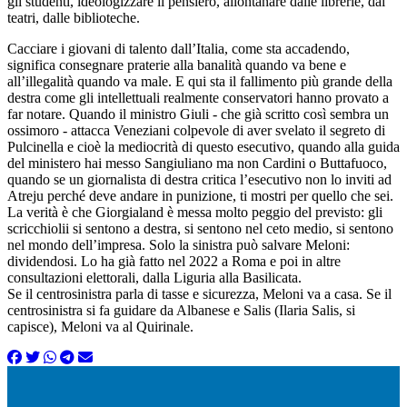
gli studenti, ideologizzare il pensiero, allontanare dalle librerie, dai
teatri, dalle biblioteche.
Cacciare i giovani di talento dall’Italia, come sta accadendo,
significa consegnare praterie alla banalità quando va bene e
all’illegalità quando va male. E qui sta il fallimento più grande della
destra come gli intellettuali realmente conservatori hanno provato a
far notare. Quando il ministro Giuli - che già scritto così sembra un
ossimoro - attacca Veneziani colpevole di aver svelato il segreto di
Pulcinella e cioè la mediocrità di questo esecutivo, quando alla guida
del ministero hai messo Sangiuliano ma non Cardini o Buttafuoco,
quando se un giornalista di destra critica l’esecutivo non lo inviti ad
Atreju perché deve andare in punizione, ti mostri per quello che sei.
La verità è che Giorgialand è messa molto peggio del previsto: gli
scricchiolii si sentono a destra, si sentono nel ceto medio, si sentono
nel mondo dell’impresa. Solo la sinistra può salvare Meloni:
dividendosi. Lo ha già fatto nel 2022 a Roma e poi in altre
consultazioni elettorali, dalla Liguria alla Basilicata.
Se il centrosinistra parla di tasse e sicurezza, Meloni va a casa. Se il
centrosinistra si fa guidare da Albanese e Salis (Ilaria Salis, si
capisce), Meloni va al Quirinale.