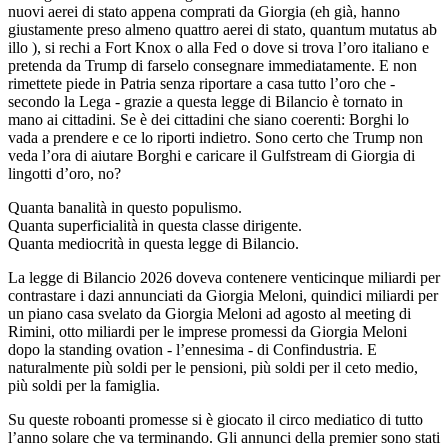
nuovi aerei di stato appena comprati da Giorgia (eh già, hanno
giustamente preso almeno quattro aerei di stato, quantum mutatus ab
illo ), si rechi a Fort Knox o alla Fed o dove si trova l’oro italiano e
pretenda da Trump di farselo consegnare immediatamente. E non
rimettete piede in Patria senza riportare a casa tutto l’oro che -
secondo la Lega - grazie a questa legge di Bilancio è tornato in
mano ai cittadini. Se è dei cittadini che siano coerenti: Borghi lo
vada a prendere e ce lo riporti indietro. Sono certo che Trump non
veda l’ora di aiutare Borghi e caricare il Gulfstream di Giorgia di
lingotti d’oro, no?
Quanta banalità in questo populismo.
Quanta superficialità in questa classe dirigente.
Quanta mediocrità in questa legge di Bilancio.
La legge di Bilancio 2026 doveva contenere venticinque miliardi per
contrastare i dazi annunciati da Giorgia Meloni, quindici miliardi per
un piano casa svelato da Giorgia Meloni ad agosto al meeting di
Rimini, otto miliardi per le imprese promessi da Giorgia Meloni
dopo la standing ovation - l’ennesima - di Confindustria. E
naturalmente più soldi per le pensioni, più soldi per il ceto medio,
più soldi per la famiglia.
Su queste roboanti promesse si è giocato il circo mediatico di tutto
l’anno solare che va terminando. Gli annunci della premier sono stati