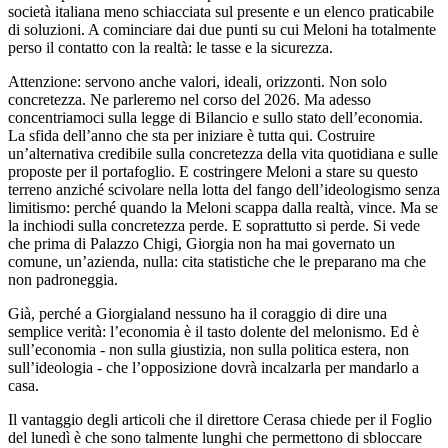
società italiana meno schiacciata sul presente e un elenco praticabile
di soluzioni. A cominciare dai due punti su cui Meloni ha totalmente
perso il contatto con la realtà: le tasse e la sicurezza.
Attenzione: servono anche valori, ideali, orizzonti. Non solo
concretezza. Ne parleremo nel corso del 2026. Ma adesso
concentriamoci sulla legge di Bilancio e sullo stato dell’economia.
La sfida dell’anno che sta per iniziare è tutta qui. Costruire
un’alternativa credibile sulla concretezza della vita quotidiana e sulle
proposte per il portafoglio. E costringere Meloni a stare su questo
terreno anziché scivolare nella lotta del fango dell’ideologismo senza
limitismo: perché quando la Meloni scappa dalla realtà, vince. Ma se
la inchiodi sulla concretezza perde. E soprattutto si perde. Si vede
che prima di Palazzo Chigi, Giorgia non ha mai governato un
comune, un’azienda, nulla: cita statistiche che le preparano ma che
non padroneggia.
Già, perché a Giorgialand nessuno ha il coraggio di dire una
semplice verità: l’economia è il tasto dolente del melonismo. Ed è
sull’economia - non sulla giustizia, non sulla politica estera, non
sull’ideologia - che l’opposizione dovrà incalzarla per mandarlo a
casa.
Il vantaggio degli articoli che il direttore Cerasa chiede per il Foglio
del lunedì è che sono talmente lunghi che permettono di sbloccare