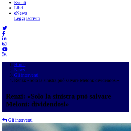
Eventi
Libri
eNews
Leggi
Iscriviti
Home
News
Gli interventi
Renzi: «Solo la sinistra può salvare Meloni: dividendosi»
Renzi: «Solo la sinistra può salvare
Meloni: dividendosi»
Gli interventi