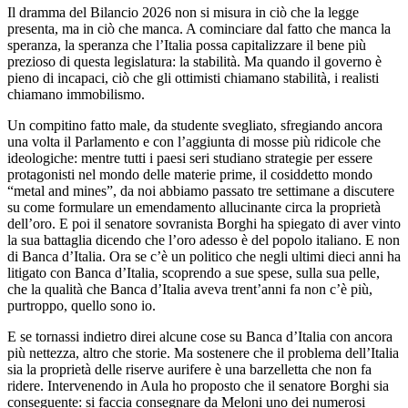
Il dramma del Bilancio 2026 non si misura in ciò che la legge
presenta, ma in ciò che manca. A cominciare dal fatto che manca la
speranza, la speranza che l’Italia possa capitalizzare il bene più
prezioso di questa legislatura: la stabilità. Ma quando il governo è
pieno di incapaci, ciò che gli ottimisti chiamano stabilità, i realisti
chiamano immobilismo.
Un compitino fatto male, da studente svegliato, sfregiando ancora
una volta il Parlamento e con l’aggiunta di mosse più ridicole che
ideologiche: mentre tutti i paesi seri studiano strategie per essere
protagonisti nel mondo delle materie prime, il cosiddetto mondo
“metal and mines”, da noi abbiamo passato tre settimane a discutere
su come formulare un emendamento allucinante circa la proprietà
dell’oro. E poi il senatore sovranista Borghi ha spiegato di aver vinto
la sua battaglia dicendo che l’oro adesso è del popolo italiano. E non
di Banca d’Italia. Ora se c’è un politico che negli ultimi dieci anni ha
litigato con Banca d’Italia, scoprendo a sue spese, sulla sua pelle,
che la qualità che Banca d’Italia aveva trent’anni fa non c’è più,
purtroppo, quello sono io.
E se tornassi indietro direi alcune cose su Banca d’Italia con ancora
più nettezza, altro che storie. Ma sostenere che il problema dell’Italia
sia la proprietà delle riserve aurifere è una barzelletta che non fa
ridere. Intervenendo in Aula ho proposto che il senatore Borghi sia
conseguente: si faccia consegnare da Meloni uno dei numerosi