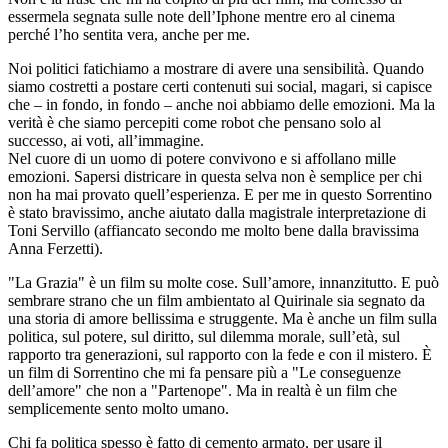
essermela segnata sulle note dell’Iphone mentre ero al cinema
perché l’ho sentita vera, anche per me.
Noi politici fatichiamo a mostrare di avere una sensibilità. Quando
siamo costretti a postare certi contenuti sui social, magari, si capisce
che – in fondo, in fondo – anche noi abbiamo delle emozioni. Ma la
verità è che siamo percepiti come robot che pensano solo al
successo, ai voti, all’immagine.
Nel cuore di un uomo di potere convivono e si affollano mille
emozioni. Sapersi districare in questa selva non è semplice per chi
non ha mai provato quell’esperienza. E per me in questo Sorrentino
è stato bravissimo, anche aiutato dalla magistrale interpretazione di
Toni Servillo (affiancato secondo me molto bene dalla bravissima
Anna Ferzetti).
"La Grazia" è un film su molte cose. Sull’amore, innanzitutto. E può
sembrare strano che un film ambientato al Quirinale sia segnato da
una storia di amore bellissima e struggente. Ma è anche un film sulla
politica, sul potere, sul diritto, sul dilemma morale, sull’età, sul
rapporto tra generazioni, sul rapporto con la fede e con il mistero. È
un film di Sorrentino che mi fa pensare più a "Le conseguenze
dell’amore" che non a "Partenope". Ma in realtà è un film che
semplicemente sento molto umano.
Chi fa politica spesso è fatto di cemento armato, per usare il