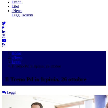
Eventi
Libri
eNews
Leggi
Iscriviti
Home
eNews
Leggi
Il Treno Pd in Irpinia, 26 ottobre
Il Treno Pd in Irpinia, 26 ottobre
Leggi