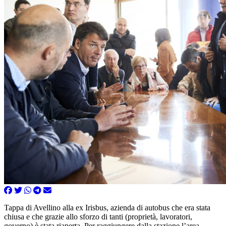
Tappa di Avellino alla ex Irisbus, azienda di autobus che era stata
chiusa e che grazie allo sforzo di tanti (proprietà, lavoratori,
governo) è stata riaperta. Per raggiungere dalla stazione l’area