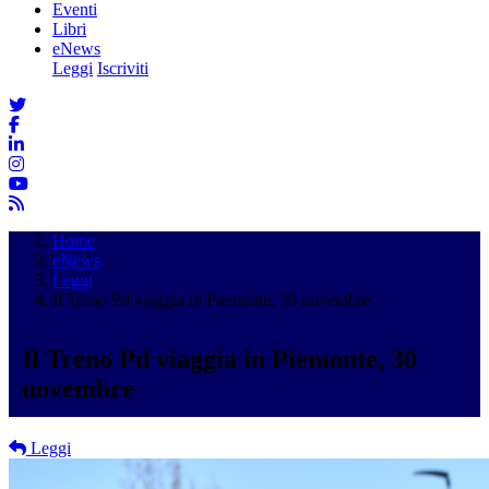
Eventi
Libri
eNews
Leggi
Iscriviti
Home
eNews
Leggi
Il Treno Pd viaggia in Piemonte, 30 novembre
Il Treno Pd viaggia in Piemonte, 30
novembre
Leggi