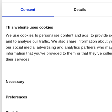
“Il governo dei #millegiorni ha investito mezzo miliardo sulle piste
ciclabili. La sostenibilità passa anche dalle bici, secondo noi”
Consent
Details
This website uses cookies
RESTIAMO IN CONTATTO
We use cookies to personalise content and ads, to provide s
and to analyse our traffic. We also share information about yo
our social media, advertising and analytics partners who may
information that you’ve provided to them or that they’ve coll
their services.
Regione
Consent
Sigla provincia
Necessary
Selection
INVIA
Preferences
x
Letta l’informativa
resa ai sensi dell’art. 13 del GDPR e della