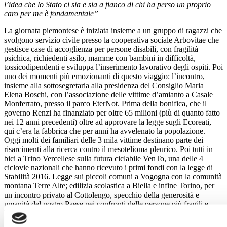
l’idea che lo Stato ci sia e sia a fianco di chi ha perso un proprio
caro per me è fondamentale”
La giornata piemontese è iniziata insieme a un gruppo di ragazzi che
svolgono servizio civile presso la cooperativa sociale Arbovitae che
gestisce case di accoglienza per persone disabili, con fragilità
psichica, richiedenti asilo, mamme con bambini in difficoltà,
tossicodipendenti e sviluppa l’inserimento lavorativo degli ospiti. Poi
uno dei momenti più emozionanti di questo viaggio: l’incontro,
insieme alla sottosegretaria alla presidenza del Consiglio Maria
Elena Boschi, con l’associazione delle vittime d’amianto a Casale
Monferrato, presso il parco EterNot. Prima della bonifica, che il
governo Renzi ha finanziato per oltre 65 milioni (più di quanto fatto
nei 12 anni precedenti) oltre ad approvare la legge sugli Ecoreati,
qui c’era la fabbrica che per anni ha avvelenato la popolazione.
Oggi molti dei familiari delle 3 mila vittime destinano parte dei
risarcimenti alla ricerca contro il mesotelioma pleurico. Poi tutti in
bici a Trino Vercellese sulla futura ciclabile VenTo, una delle 4
ciclovie nazionali che hanno ricevuto i primi fondi con la legge di
Stabilità 2016. Legge sui piccoli comuni a Vogogna con la comunità
montana Terre Alte; edilizia scolastica a Biella e infine Torino, per
un incontro privato al Cottolengo, specchio della generosità e
umanità del nostro Paese nei confronti delle persone più fragili e
bisognose.