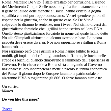
Roma, Marcello De Vito, è stato arrestato per corruzione. Essendo
del Movimento Cinque Stelle nessuno gli ha fortunatamente rivolto
il gesto squallido delle manette e i social hanno evitato la gogna
squallida che noi purtroppo conosciamo. Vorrei spendere parole di
rispetto per la giustizia, anche in questo caso. Se De Vito è
colpevole lo diranno le sentenze, non i tweet. Noi siamo diversi dal
giustizialismo forcaiolo che i grillini hanno iscritto nel loro DNA.
Quello stesso giustizialismo forcaiolo in nome del quale hanno detto
No alle Olimpiadi altrimenti qualcuno avrebbe rubato. La nostra
risposta deve essere diversa. Noi non sappiamo se i grillini a Roma
hanno rubato.
Noi sappiamo però che i grillini a Roma hanno fallito: le scale
mobili, gli impianti dei rifiuti, gli autobus in fiamme, le buche nelle
strade e i buchi di bilancio dimostrano il fallimento dell’esperienza di
Governo. E ciò che accade a Roma si sta allargando al Governo
nazionale: la loro incompetenza mette a rischio la tenuta economica
del Paese. Il giorno dopo le Europee faranno la patrimoniale o
alzeranno l’IVA o toglieranno gli 80€. O forse faranno tutte e tre.
Un sorriso,
Matteo
Do you like this page?
Tweet