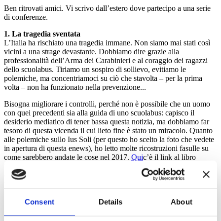
Ben ritrovati amici. Vi scrivo dall’estero dove partecipo a una serie
di conferenze.
1. La tragedia sventata
L’Italia ha rischiato una tragedia immane. Non siamo mai stati così
vicini a una strage devastante. Dobbiamo dire grazie alla
professionalità dell’Arma dei Carabinieri e al coraggio dei ragazzi
dello scuolabus. Tiriamo un sospiro di sollievo, evitiamo le
polemiche, ma concentriamoci su ciò che stavolta – per la prima
volta – non ha funzionato nella prevenzione...
Bisogna migliorare i controlli, perché non è possibile che un uomo
con quei precedenti sia alla guida di uno scuolabus: capisco il
desiderio mediatico di tener bassa questa notizia, ma dobbiamo far
tesoro di questa vicenda il cui lieto fine è stato un miracolo. Quanto
alle polemiche sullo Ius Soli (per questo ho scelto la foto che vedete
in apertura di questa enews), ho letto molte ricostruzioni fasulle su
come sarebbero andate le cose nel 2017.
Qui
c’è il link al libro
“Un’Altra Strada” dove da pagina 75 a 81 trovate una ricostruzione
che nessuno è in grado di smentire. Semplicemente perché è la
verità. Con le bugie e le ricostruzioni di comodo si va poco lontano.
Vale per lo Ius Soli, vale per tutto il resto.
Consent
Details
About
2. Le bugie che fanno vincere i referendum
Anche il caos della Brexit dimostra che le menzogne, peraltro,