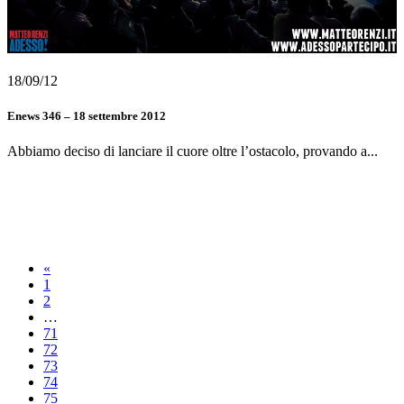
18/09/12
Enews 346 – 18 settembre 2012
Abbiamo deciso di lanciare il cuore oltre l’ostacolo, provando a...
«
1
2
…
71
72
73
74
75