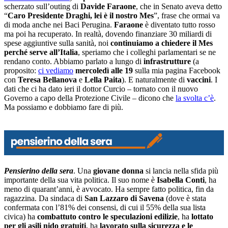
scherzato sull’outing di
Davide Faraone
, che in Senato aveva detto
“
Caro Presidente Draghi, lei è il nostro Mes
”, frase che ormai va
di moda anche nei Baci Perugina.
Faraone
è diventato tutto rosso
ma poi ha recuperato. In realtà, dovendo finanziare 30 miliardi di
spese aggiuntive sulla sanità, noi
continuiamo a chiedere il Mes
perché serve all’Italia
, speriamo che i colleghi parlamentari se ne
rendano conto. Abbiamo parlato a lungo di
infrastrutture
(a
proposito:
ci vediamo
mercoledì alle 19
sulla mia pagina Facebook
con
Teresa Bellanova
e
Lella Paita
). E naturalmente di
vaccini
. I
dati che ci ha dato ieri il dottor Curcio – tornato con il nuovo
Governo a capo della Protezione Civile – dicono che
la svolta c’è
.
Ma possiamo e dobbiamo fare di più.
Pensierino della sera
. Una
giovane donna
si lancia nella sfida più
importante della sua vita politica. Il suo nome è
Isabella Conti
, ha
meno di quarant’anni, è avvocato. Ha sempre fatto politica, fin da
ragazzina. Da sindaca di
San Lazzaro di Savena
(dove è stata
confermata con l’81% dei consensi, di cui il 55% della sua lista
civica) ha
combattuto contro le speculazioni edilizie
, ha
lottato
per gli asili nido gratuiti
, ha
lavorato sulla sicurezza e le