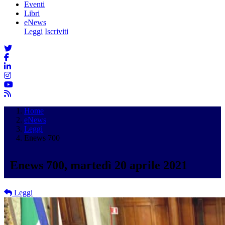
Eventi
Libri
eNews
Leggi
Iscriviti
Home
eNews
Leggi
Enews 700
Enews 700, martedì 20 aprile 2021
Leggi