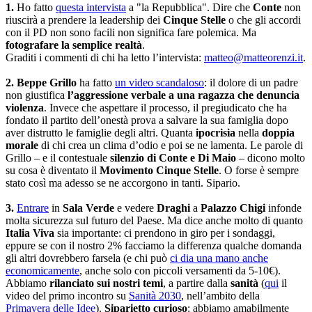
1.
Ho fatto
questa intervista
a "la Repubblica". Dire che
Conte
non
riuscirà a prendere la leadership dei
Cinque Stelle
o che gli accordi
con il PD non sono facili non significa fare polemica. Ma
fotografare la semplice realtà
.
Graditi i commenti di chi ha letto l’intervista:
matteo@matteorenzi.it
.
2. Beppe Grillo
ha fatto
un video scandaloso
: il dolore di un padre
non giustifica
l’aggressione verbale a una ragazza che denuncia
violenza
. Invece che aspettare il processo, il pregiudicato che ha
fondato il partito dell’onestà prova a salvare la sua famiglia dopo
aver distrutto le famiglie degli altri. Quanta
ipocrisia
nella
doppia
morale
di chi crea un clima d’odio e poi se ne lamenta. Le parole di
Grillo – e il contestuale
silenzio di Conte e Di Maio
– dicono molto
su cosa è diventato il
Movimento Cinque Stelle
. O forse è sempre
stato così ma adesso se ne accorgono in tanti. Sipario.
3.
Entrare
in
Sala Verde
e vedere
Draghi
a
Palazzo Chigi
infonde
molta sicurezza sul futuro del Paese. Ma dice anche molto di quanto
Italia Viva
sia importante: ci prendono in giro per i sondaggi,
eppure se con il nostro 2% facciamo la differenza qualche domanda
gli altri dovrebbero farsela (e chi può
ci dia una mano anche
economicamente
, anche solo con piccoli versamenti da 5-10€).
Abbiamo
rilanciato sui nostri temi
, a partire dalla
sanità
(
qui
il
video del primo incontro su
Sanità 2030
, nell’ambito della
Primavera delle Idee
).
Siparietto curioso
: abbiamo amabilmente