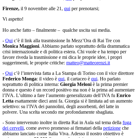
Firenze,
il 9 novembre alle 21,
qui
per prenotarsi;
Vi aspetto!
Ho anche fatto – finalmente – qualche uscita sui media.
-
Qui
c’è il link alla trasmissione In Mezz’Ora di Rai Tre con
Monica Maggioni
. Abbiamo parlato soprattutto della drammatica
crisi internazionale e di politica estera. Chi vuole e ha tempo per
favore riveda la trasmissione e mi dica le proprie idee, i propri
suggerimenti, le proprie critiche:
matteo@matteorenzi.it
-
Qui
c’è l’intervista fatta a La Stampa di Torino con il vice direttore
Federico Monga
: il video è
qui
, il cartaceo è
qui
. Ho parlato
soprattutto di politica interna:
Giorgia Meloni
è la prima premier
donna e questo è un record positivo ma non è la prima ad aumentare
l’IVA. L’ultimo a fare l’aumento generalizzato dell’IVA fu
Enrico
Letta
esattamente dieci anni fa. Giorgia si è limitata ad un aumento
selettivo: su l’IVA dei pannolini, degli assorbenti, del latte in
polvere. Una scelta secondo me profondamente sbagliata.
- Sono intervenuto inoltre in diretta Rai in Aula sul tema della
fuga
dei cervelli
, come avevo promesso ai firmatari della
petizione
che
abbiamo lanciato come Italia Viva. Adesso il nostro obiettivo è