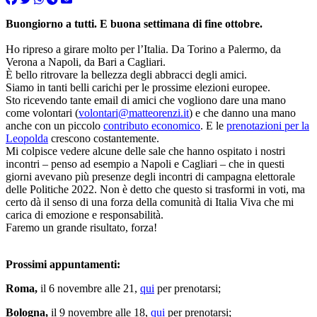
Buongiorno a tutti. E buona settimana di fine ottobre.
Ho ripreso a girare molto per l’Italia. Da Torino a Palermo, da
Verona a Napoli, da Bari a Cagliari.
È bello ritrovare la bellezza degli abbracci degli amici.
Siamo in tanti belli carichi per le prossime elezioni europee.
Sto ricevendo tante email di amici che vogliono dare una mano
come volontari (
volontari@matteorenzi.it
) e che danno una mano
anche con un piccolo
contributo economico
. E le
prenotazioni per la
Leopolda
crescono costantemente.
Mi colpisce vedere alcune delle sale che hanno ospitato i nostri
incontri – penso ad esempio a Napoli e Cagliari – che in questi
giorni avevano più presenze degli incontri di campagna elettorale
delle Politiche 2022. Non è detto che questo si trasformi in voti, ma
certo dà il senso di una forza della comunità di Italia Viva che mi
carica di emozione e responsabilità.
Faremo un grande risultato, forza!
Prossimi appuntamenti:
Roma,
il 6 novembre alle 21,
qui
per prenotarsi;
Bologna,
il 9 novembre alle 18,
qui
per prenotarsi;