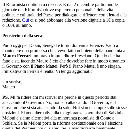
Il Riformista continua a crescere. E dal 2 dicembre partiranno le
giornate del Riformista dove ospiteremo personalità della vita
politica e culturale del Paese per dialogare e riflettere con i lettori e la
redazione.
Qui
ci si può abbonare alla versione digitale a 1€ a copia
o 100€ all’anno.
Pensierino della sera.
Parto oggi per Dakar, Senegal e torno domani a Firenze. Vado a
mantenere una promessa che avevo fatto nel pieno della pandemia a
Mauro Ferrari
, un bravo imprenditore bresciano. Quello che ha
fatto e sta facendo Mauro è ciò che dovrebbe fare in modo organico
il Governo con il Piano Mattei. Però il Piano Mattei è uno slogan,
l’iniziativa di Ferrari è realtà. Vi tengo aggiornati!
Un sorriso,
Matteo
PS
. Mi fa ridere chi mi scrive: ma perché in questo periodo stai
attaccando il Governo? No, non sto attaccando il Governo, è il
Governo che si sta attaccando da solo. Noi siamo sempre sulle stesse
posizioni. Siamo alternativi alla maggioranza sovranista di Salvini e
Meloni e siamo alternativi alla minoranza populista di Conte e
Schlein. Se la Meloni porta la riforma costituzionale con l’elezione
diretta del Premier, noi ci siamo. Se la maggioranza finalmente