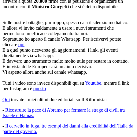
arrivare a quota
20.000
firme con la petizione e organizzare un
incontro con il
Ministro Giorgetti
che si è detto disponibile.
Sulle nostre battaglie, purtroppo, spesso cala il silenzio mediatico.
E allora vi invito caldamente a usare i nuovi strumenti che
permettono un efficace collegamento tra noi.
Soprattutto ho aperto il canale Whatsapp. Per iscrivervi potete
cliccare
qui
.
E a quel punto riceverete gli aggiornamenti, i link, gli eventi
direttamente via whatsapp.
È davvero uno strumento molto molto utile per restare in contatto.
E in vista delle Europee sarà un aiuto decisivo.
Vi aspetto allora anche sul canale whatsapp.
Tutti i video sono invece disponibili qui su
Youtube
, mentre il link
per Instagram è
questo
Qui
trovate i miei ultimi due editoriali su Il Riformista:
-
Ricostruire la pace di Abramo per fermare la strage di civili tra
Israele e Hamas.
-
Il cervello in fuga, tre esempi dei danni alla credibilità dell’Italia da
parte del governo.