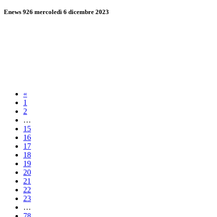
Enews 926 mercoledì 6 dicembre 2023
«
1
2
…
15
16
17
18
19
20
21
22
23
…
78