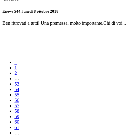
Enews 544, lunedì 8 ottobre 2018
Ben ritrovati a tutti! Una premessa, molto importante.Chi di voi...
«
1
2
…
53
54
55
56
57
58
59
60
61
…