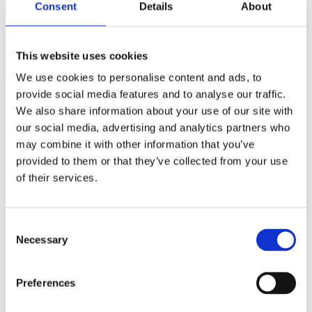
Consent
Details
About
This website uses cookies
We use cookies to personalise content and ads, to
provide social media features and to analyse our traffic.
We also share information about your use of our site with
our social media, advertising and analytics partners who
may combine it with other information that you’ve
provided to them or that they’ve collected from your use
of their services.
29/10/18
Consent
Enews 548, lunedì 29 ottobre 2018
Necessary
Selection
1 – Il mondo chiede ItaliaSono reduce da un viaggio...
Preferences