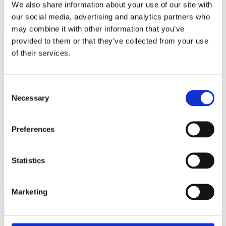
We also share information about your use of our site with
our social media, advertising and analytics partners who
may combine it with other information that you’ve
provided to them or that they’ve collected from your use
20/12/23
of their services.
Matteo Renzi sul Riformista: I poteri del Presidente della Repubblica
L'editoriale di Matteo Renzi sul Riformista del 20-12-2023
Consent
Necessary
Selection
Preferences
Statistics
Marketing