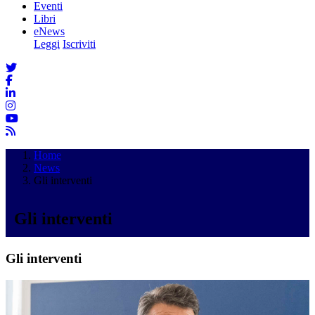
Eventi
Libri
eNews
Leggi
Iscriviti
Home
News
Gli interventi
Gli interventi
Gli interventi