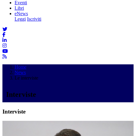
Eventi
Libri
eNews
Leggi
Iscriviti
Home
News
Le interviste
Interviste
Interviste