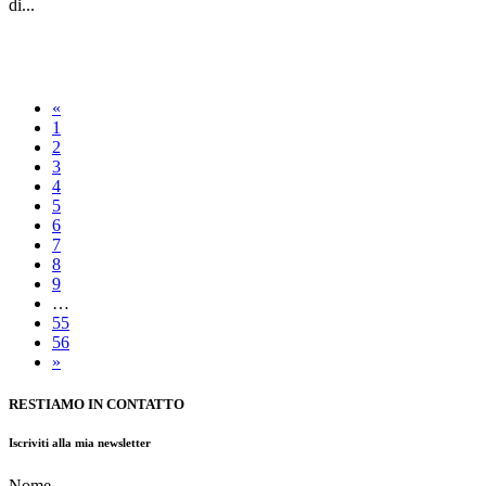
di...
«
1
2
3
4
5
6
7
8
9
…
55
56
»
RESTIAMO IN CONTATTO
Iscriviti alla mia newsletter
Nome