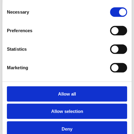
Consent
Necessary
Selection
Preferences
17/07/26
Renzi: «Porte aperte a tutti, altrimenti rischiamo Vannacci a Palazzo Chigi»
Statistics
Intervista a Matteo Renzi per «La Repubblica» del 17-07-2026 di
Francesco...
Marketing
Allow all
Allow selection
Deny