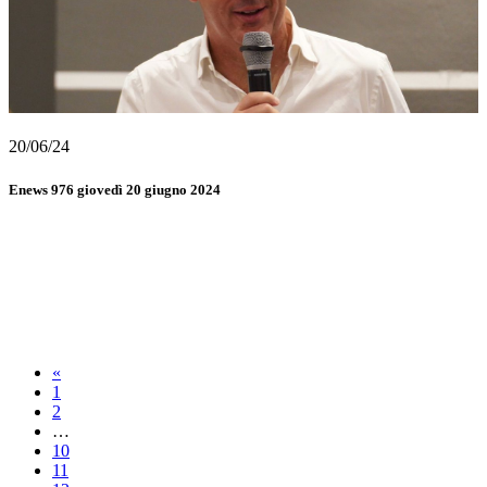
20/06/24
Enews 976 giovedì 20 giugno 2024
«
1
2
…
10
11