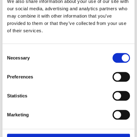
We also share information about your use of our site with
our social media, advertising and analytics partners who
may combine it with other information that you’ve
provided to them or that they’ve collected from your use
of their services.
09/07/24
Consent
Necessary
Selection
Enews 980 martedì 9 luglio 2024
Preferences
Statistics
Marketing