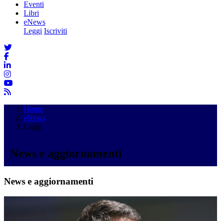
Eventi
Libri
eNews
Leggi
Iscriviti
Home
eNews
Leggi
News e aggiornamenti
News e aggiornamenti