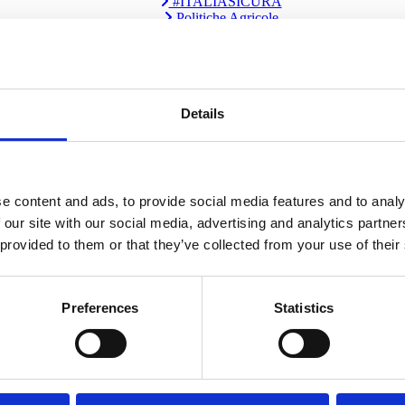
#ITALIASICURA
Politiche Agricole
Riqualificazione Periferie
Piano per il Sud
Industria 4.0
Agevolazioni per Aziende
Emergenza siccità in Italia
Details
Ecoreati
Spreco Alimentare
Cyberbullismo
La Buona Scuola
Alternanza Scuola-Lavoro
e content and ads, to provide social media features and to analy
18 App
 our site with our social media, advertising and analytics partn
Riforma 0-6
Innovazione Digitale Scuola
 provided to them or that they’ve collected from your use of their
Edilizia Scolastica
Riforma PA e Sblocco Contratti
Ddl Lavoro Autonomo
Preferences
Statistics
APE Social
Bonus 80 Euro
Novità sulle pensioni 2018
Jobs Act, la riforma di sinistra del lavoro
Esodati