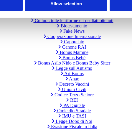
Allow selection
Violenza di Genere
Immigrazione
Europa
Cultura: tutte le riforme e i risultati ottenuti
Biotestamento
Fake News
Cooperazione Internazionale
Caporalato
Canone RAI
Bonus Mamme
Bonus Bebè
Bonus Asilo Nido e Bonus Baby Sitter
Legge sull'Autismo
Art Bonus
Anac
Decreto Vaccini
Unioni Civili
Codice Terzo Settore
REI
PA Digitale
Omicidio Stradale
IMU e TASI
Legge Dopo di Noi
Evasione Fiscale in Italia