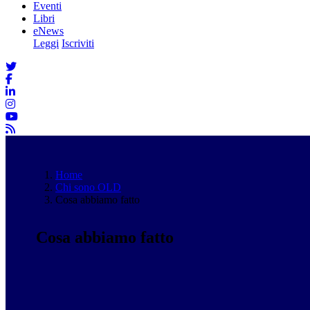
Eventi
Libri
eNews
Leggi
Iscriviti
Home
Chi sono OLD
Cosa abbiamo fatto
Cosa abbiamo fatto