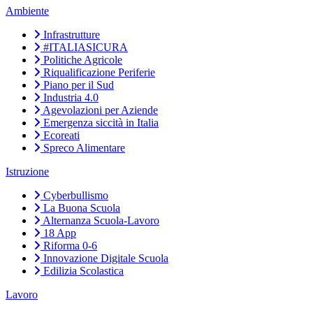
Ambiente
Infrastrutture
#ITALIASICURA
Politiche Agricole
Riqualificazione Periferie
Piano per il Sud
Industria 4.0
Agevolazioni per Aziende
Emergenza siccità in Italia
Ecoreati
Spreco Alimentare
Istruzione
Cyberbullismo
La Buona Scuola
Alternanza Scuola-Lavoro
18 App
Riforma 0-6
Innovazione Digitale Scuola
Edilizia Scolastica
Lavoro